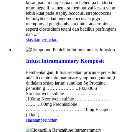
kesan pada mikoplasma dan beberapa bakteria
gram negatif, sementara mempunyai kesan yang
lebih kuat pada staphylococcus, streptococcus
hemolyticus dan pneumococcus. ia juga
mempunyai penghambatan untuk anaerobion
seperti clostridium tetani dan bacillus perfringens
dan ...
siasatan
perincian
Infusi Intramammary Komposit
Pembentangan: Infusi sebatian procaine penisilin
adalah cerate intramammary yang mengandungi
di dalam setiap jarum suntikan 5g Procaine
penisilin g ……………… ..100,000iu
Streptomycin sulfate ……………………
.100mg Neomycin sulfate …………………
…… ..100mg Prednisolone
……………………………… 10mg Eksipien
(iklan.) ……… ...
siasatan
perincian