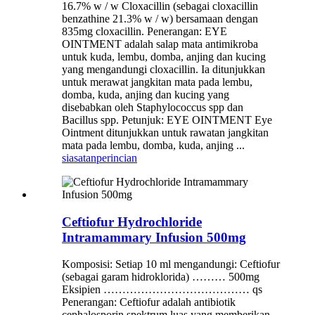
16.7% w / w Cloxacillin (sebagai cloxacillin
benzathine 21.3% w / w) bersamaan dengan
835mg cloxacillin. Penerangan: EYE
OINTMENT adalah salap mata antimikroba
untuk kuda, lembu, domba, anjing dan kucing
yang mengandungi cloxacillin. Ia ditunjukkan
untuk merawat jangkitan mata pada lembu,
domba, kuda, anjing dan kucing yang
disebabkan oleh Staphylococcus spp dan
Bacillus spp. Petunjuk: EYE OINTMENT Eye
Ointment ditunjukkan untuk rawatan jangkitan
mata pada lembu, domba, kuda, anjing ...
siasatan
perincian
Ceftiofur Hydrochloride
Intramammary Infusion 500mg
Komposisi: Setiap 10 ml mengandungi: Ceftiofur
(sebagai garam hidroklorida) ……… 500mg
Eksipien ………………………………… qs
Penerangan: Ceftiofur adalah antibiotik
cephalosporin spektrum luas yang memberikan