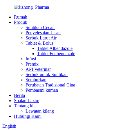
Rumah
Produk
Suntikan Cecair
Penyelesaian Lisan
Serbuk Larut Air
Tablet & Bolus
Tablet Albendazole
Tablet Fenbendazole
Infusi
Premix
API Veterinar
Serbuk untuk Suntikan
Semburkan
Perubatan Tradisional Cina
Pembasmi kuman
Berita
Soalan Lazim
Tentang kita
Lawatan kilang
Hubungi Kami
English