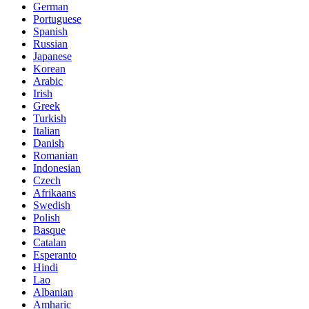
German
Portuguese
Spanish
Russian
Japanese
Korean
Arabic
Irish
Greek
Turkish
Italian
Danish
Romanian
Indonesian
Czech
Afrikaans
Swedish
Polish
Basque
Catalan
Esperanto
Hindi
Lao
Albanian
Amharic