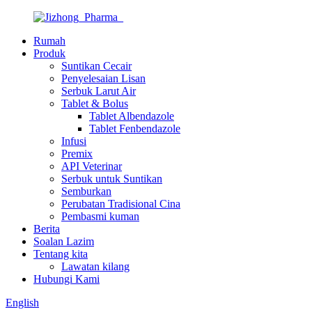
Rumah
Produk
Suntikan Cecair
Penyelesaian Lisan
Serbuk Larut Air
Tablet & Bolus
Tablet Albendazole
Tablet Fenbendazole
Infusi
Premix
API Veterinar
Serbuk untuk Suntikan
Semburkan
Perubatan Tradisional Cina
Pembasmi kuman
Berita
Soalan Lazim
Tentang kita
Lawatan kilang
Hubungi Kami
English