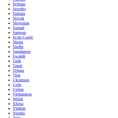
Serbian
Sesotho
Sinhala
Slovak
Slovenian
Somali
Samoan
Scots Gaelic
Shona
Sindhi
Sundanese
Swahili
Tajik
Tamil
Telugu
Thai
Ukrainian
Urdu
Uzbek
Vietnamese
Welsh
Xhosa
Yiddish
Yoruba
Zulu