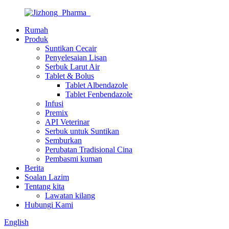
Rumah
Produk
Suntikan Cecair
Penyelesaian Lisan
Serbuk Larut Air
Tablet & Bolus
Tablet Albendazole
Tablet Fenbendazole
Infusi
Premix
API Veterinar
Serbuk untuk Suntikan
Semburkan
Perubatan Tradisional Cina
Pembasmi kuman
Berita
Soalan Lazim
Tentang kita
Lawatan kilang
Hubungi Kami
English