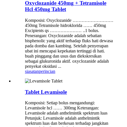
Oxyclozanide 450mg + Tetramisole
Hcl 450mg Tablet
Komposisi: Oxyclozanide ………………………
450mg Tetramisole hidroklorida …… 450mg
Excipients qs ………………… ..1 bolus.
Penerangan: Oxyclozanide adalah sebatian
bisphenolic yang aktif terhadap fluks hati dewasa
pada domba dan kambing. Setelah penyerapan
ubat ini mencapai kepekatan tertinggi di hati.
buah pinggang dan usus dan diekskresikan
sebagai glukuronida aktif. oxyclozanide adalah
penyekat oksidasi ...
siasatan
perincian
Tablet Levamisole
Komposisi: Setiap bolus mengandungi:
Levamisole hcl …… 300mg Keterangan:
Levamisole adalah anthelmintik spektrum luas
Petunjuk: Levamisole adalah anthelmintik
spektrum luas dan berkesan terhadap jangkitan