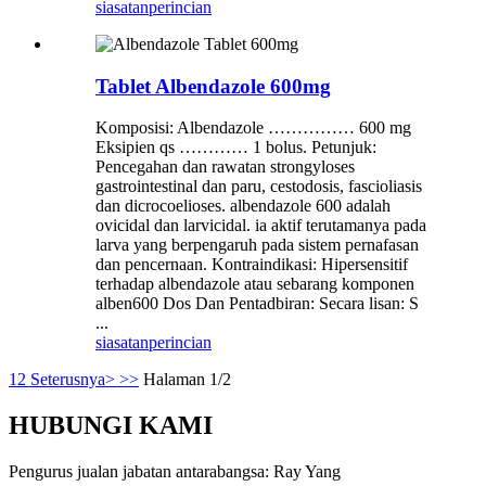
siasatan
perincian
Tablet Albendazole 600mg
Komposisi: Albendazole …………… 600 mg
Eksipien qs ………… 1 bolus. Petunjuk:
Pencegahan dan rawatan strongyloses
gastrointestinal dan paru, cestodosis, fascioliasis
dan dicrocoelioses. albendazole 600 adalah
ovicidal dan larvicidal. ia aktif terutamanya pada
larva yang berpengaruh pada sistem pernafasan
dan pencernaan. Kontraindikasi: Hipersensitif
terhadap albendazole atau sebarang komponen
alben600 Dos Dan Pentadbiran: Secara lisan: S
...
siasatan
perincian
1
2
Seterusnya>
>>
Halaman 1/2
HUBUNGI KAMI
Pengurus jualan jabatan antarabangsa: Ray Yang