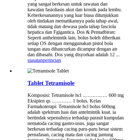
yang sangat berkesan untuk rawatan dan
kawalan fasioliasis akut dan kronik pada lembu.
Keberkesanannya yang luar biasa ditunjukkan
oleh tindakan mematikannya pada tahap awal,
tidak matang dan dewasa pada tahap fasciola
hepatica dan Fgigantica. Dos & Pentadbiran:
Seperti anthelmintik lain, bolus boleh diberikan
setiap OS dengan menggunakan pistol bola
tangan atau dihancurkan dicampur dengan air
dan dibasahi. Dos yang disyorkan adalah 12 ...
siasatan
perincian
Tablet Tetramisole
Komposisi: Tetramisole hcl …………… 600 mg
Eksipien qs ………… 1 bolus. Kelas
Farmakoterapi: Tetramisole hcl bolus 600mg
adalah spektrum luas dan antelmintik kuat. ia
bertindak sepenuhnya terhadap parasit kumpulan
nematoda cacing gastro-usus. juga sangat
berkesan terhadap cacing paru-paru besar sistem
pernafasan, cacing mata dan cacing jantung