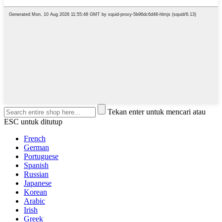
Tekan enter untuk mencari atau
ESC untuk ditutup
French
German
Portuguese
Spanish
Russian
Japanese
Korean
Arabic
Irish
Greek