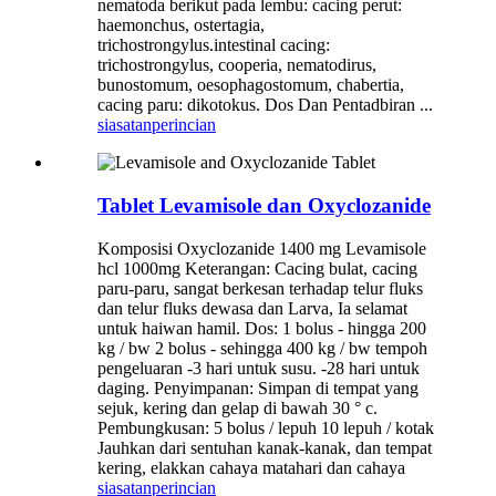
nematoda berikut pada lembu: cacing perut:
haemonchus, ostertagia,
trichostrongylus.intestinal cacing:
trichostrongylus, cooperia, nematodirus,
bunostomum, oesophagostomum, chabertia,
cacing paru: dikotokus. Dos Dan Pentadbiran ...
siasatan
perincian
Tablet Levamisole dan Oxyclozanide
Komposisi Oxyclozanide 1400 mg Levamisole
hcl 1000mg Keterangan: Cacing bulat, cacing
paru-paru, sangat berkesan terhadap telur fluks
dan telur fluks dewasa dan Larva, Ia selamat
untuk haiwan hamil. Dos: 1 bolus - hingga 200
kg / bw 2 bolus - sehingga 400 kg / bw tempoh
pengeluaran -3 hari untuk susu. -28 hari untuk
daging. Penyimpanan: Simpan di tempat yang
sejuk, kering dan gelap di bawah 30 ° c.
Pembungkusan: 5 bolus / lepuh 10 lepuh / kotak
Jauhkan dari sentuhan kanak-kanak, dan tempat
kering, elakkan cahaya matahari dan cahaya
siasatan
perincian