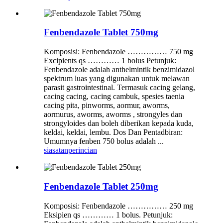
Fenbendazole Tablet 750mg
Komposisi: Fenbendazole …………… 750 mg
Excipients qs ………… 1 bolus Petunjuk:
Fenbendazole adalah anthelmintik benzimidazol
spektrum luas yang digunakan untuk melawan
parasit gastrointestinal. Termasuk cacing gelang,
cacing cacing, cacing cambuk, spesies taenia
cacing pita, pinworms, aormur, aworms,
aormurus, aworms, aworms , strongyles dan
strongyloides dan boleh diberikan kepada kuda,
keldai, keldai, lembu. Dos Dan Pentadbiran:
Umumnya fenben 750 bolus adalah ...
siasatan
perincian
Fenbendazole Tablet 250mg
Komposisi: Fenbendazole …………… 250 mg
Eksipien qs ………… 1 bolus. Petunjuk: