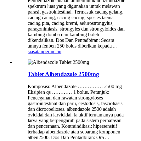
Fenbendazole adalah anthelmintik benzimidazole
spektrum luas yang digunakan untuk melawan
parasit gastrointestinal. Termasuk cacing gelang,
cacing cacing, cacing cacing, spesies taenia
cacing pita, cacing kremi, aelurostrongylus,
paragonimiasis, strongyles dan strongyloides dan
kambing domba dan kambing boleh
dikendalikan. Dos Dan Pentadbiran: Secara
amnya fenben 250 bolus diberikan kepada ...
siasatan
perincian
Tablet Albendazole 2500mg
Komposisi: Albendazole …………… 2500 mg
Eksipien qs ………… 1 bolus. Petunjuk:
Pencegahan dan rawatan strongyloses
gastrointestinal dan paru, cestodosis, fascioliasis
dan dicrocoelioses. albendazole 2500 adalah
ovicidal dan larvicidal. ia aktif terutamanya pada
larva yang berpengaruh pada sistem pernafasan
dan pencernaan. Kontraindikasi: hipersensitif
terhadap albendazole atau sebarang komponen
alben2500. Dos Dan Pentadbiran: Ora ...