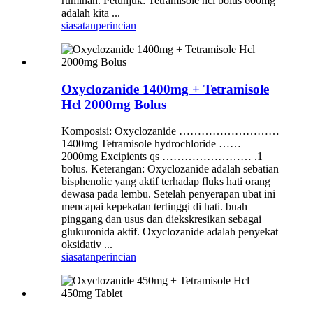
ruminan. Petunjuk: Tetramisole hcl bolus 600mg
adalah kita ...
siasatan
perincian
Oxyclozanide 1400mg + Tetramisole
Hcl 2000mg Bolus
Komposisi: Oxyclozanide ………………………
1400mg Tetramisole hydrochloride ……
2000mg Excipients qs …………………… .1
bolus. Keterangan: Oxyclozanide adalah sebatian
bisphenolic yang aktif terhadap fluks hati orang
dewasa pada lembu. Setelah penyerapan ubat ini
mencapai kepekatan tertinggi di hati. buah
pinggang dan usus dan diekskresikan sebagai
glukuronida aktif. Oxyclozanide adalah penyekat
oksidativ ...
siasatan
perincian